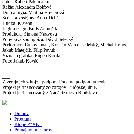
autor: Róbert Pakan a kol.
Réžia: Alexandra Bolfová
Dramaturgia: Martina Havierová
Scéna a kostýmy: Anna Tichá
Hudba: Kistenn
Light-design: Boris Adamčík
Produkcia: Simona Nagyová
Pohybová spolupráca: Dávid Selecký
Performeri: Ľuboš Janák, Kristián Marcel Jedelský, Michal Kraus,
Jakub Matejčík, Filip Pavuk
Vizuál a grafika: Eugen Korda
Foto: Jakub Kováč
___
Z verejných zdrojov podporil Fond na podporu umenia.
Projekt je financovaný zo zdrojov Európskej únie.
Projekt je financovaný z Nadácie mesta Bratislava.
Domov
Program
Kto je P*AKT
Prenájom priestorov