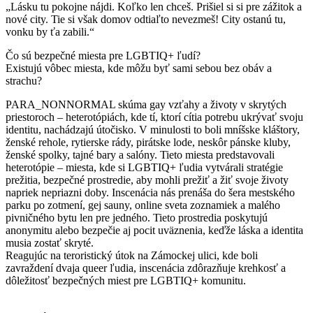
„Lásku tu pokojne nájdi. Koľko len chceš. Prišiel si si pre zážitok a
nové city. Tie si však domov odtiaľto nevezmeš! City ostanú tu,
vonku by ťa zabili.“
Čo sú bezpečné miesta pre LGBTIQ+ ľudí?
Existujú vôbec miesta, kde môžu byť sami sebou bez obáv a
strachu?
PARA_NONNORMAL skúma gay vzťahy a životy v skrytých
priestoroch – heterotópiách, kde tí, ktorí cítia potrebu ukrývať svoju
identitu, nachádzajú útočisko. V minulosti to boli mníšske kláštory,
ženské rehole, rytierske rády, pirátske lode, neskôr pánske kluby,
ženské spolky, tajné bary a salóny. Tieto miesta predstavovali
heterotópie – miesta, kde si LGBTIQ+ ľudia vytvárali stratégie
prežitia, bezpečné prostredie, aby mohli prežiť a žiť svoje životy
napriek nepriazni doby. Inscenácia nás prenáša do šera mestského
parku po zotmení, gej sauny, online sveta zoznamiek a malého
pivničného bytu len pre jedného. Tieto prostredia poskytujú
anonymitu alebo bezpečie aj pocit uväznenia, keďže láska a identita
musia zostať skryté.
Reagujúc na teroristický útok na Zámockej ulici, kde boli
zavraždení dvaja queer ľudia, inscenácia zdôrazňuje krehkosť a
dôležitosť bezpečných miest pre LGBTIQ+ komunitu.