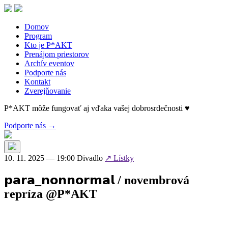
Skip
to
the
Domov
content
Program
Kto je P*AKT
Prenájom priestorov
Archív eventov
Podporte nás
Kontakt
Zverejňovanie
P*AKT môže fungovať aj vďaka vašej dobrosrdečnosti ♥
Podporte nás →
10. 11. 2025 — 19:00
Divadlo
↗ Lístky
𝗽𝗮𝗿𝗮_𝗻𝗼𝗻𝗻𝗼𝗿𝗺𝗮𝗹 / novembrová
repríza @P*AKT