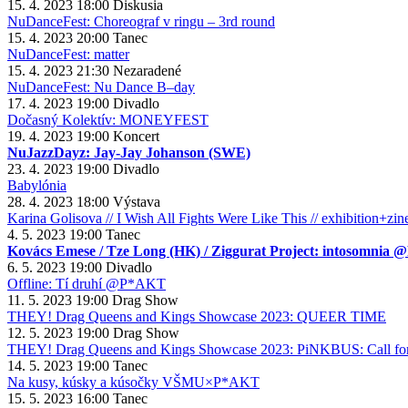
15. 4. 2023
18:00
Diskusia
NuDanceFest: Choreograf v ringu – 3rd round
15. 4. 2023
20:00
Tanec
NuDanceFest: matter
15. 4. 2023
21:30
Nezaradené
NuDanceFest: Nu Dance B–day
17. 4. 2023
19:00
Divadlo
Dočasný Kolektív: MONEYFEST
19. 4. 2023
19:00
Koncert
NuJazzDayz: Jay-Jay Johanson (SWE)
23. 4. 2023
19:00
Divadlo
Babylónia
28. 4. 2023
18:00
Výstava
Karina Golisova // I Wish All Fights Were Like This // exhibition+zin
4. 5. 2023
19:00
Tanec
Kovács Emese / Tze Long (HK) / Ziggurat Project: intosomnia
6. 5. 2023
19:00
Divadlo
Offline: Tí druhí @P*AKT
11. 5. 2023
19:00
Drag Show
THEY! Drag Queens and Kings Showcase 2023: QUEER TIME
12. 5. 2023
19:00
Drag Show
THEY! Drag Queens and Kings Showcase 2023: PiNKBUS: Call for
14. 5. 2023
19:00
Tanec
Na kusy, kúsky a kúsočky VŠMU×P*AKT
15. 5. 2023
16:00
Tanec