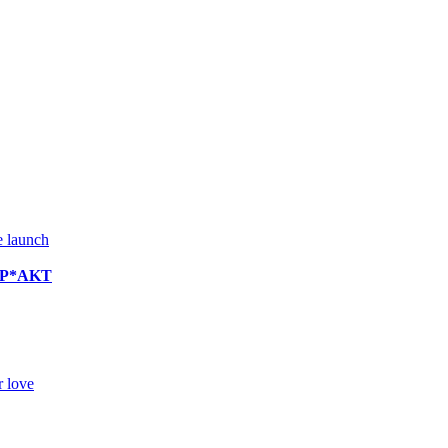
e launch
 @P*AKT
 love