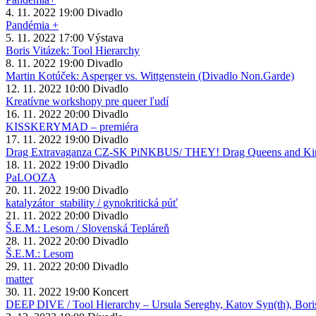
4. 11. 2022
19:00
Divadlo
Pandémia +
5. 11. 2022
17:00
Výstava
Boris Vitázek: Tool Hierarchy
8. 11. 2022
19:00
Divadlo
Martin Kotúček: Asperger vs. Wittgenstein (Divadlo Non.Garde)
12. 11. 2022
10:00
Divadlo
Kreatívne workshopy pre queer ľudí
16. 11. 2022
20:00
Divadlo
KISSKERYMAD – premiéra
17. 11. 2022
19:00
Divadlo
Drag Extravaganza CZ-SK PiNKBUS/ THEY! Drag Queens and Kings
18. 11. 2022
19:00
Divadlo
PaLOOZA
20. 11. 2022
19:00
Divadlo
katalyzátor_stability / gynokritická púť
21. 11. 2022
20:00
Divadlo
Š.E.M.: Lesom / Slovenská Tepláreň
28. 11. 2022
20:00
Divadlo
Š.E.M.: Lesom
29. 11. 2022
20:00
Divadlo
matter
30. 11. 2022
19:00
Koncert
DEEP DIVE / Tool Hierarchy – Ursula Sereghy, Katov Syn(th), Bori