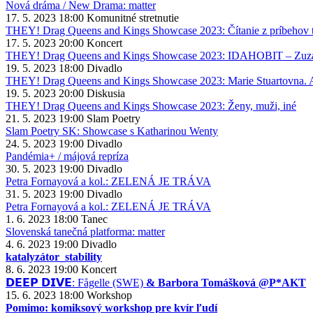
Nová dráma / New Drama: matter
17. 5. 2023
18:00
Komunitné stretnutie
THEY! Drag Queens and Kings Showcase 2023: Čítanie z príbehov 
17. 5. 2023
20:00
Koncert
THEY! Drag Queens and Kings Showcase 2023: IDAHOBIT – Zuz
19. 5. 2023
18:00
Divadlo
THEY! Drag Queens and Kings Showcase 2023: Marie Stuartovna. 
19. 5. 2023
20:00
Diskusia
THEY! Drag Queens and Kings Showcase 2023: Ženy, muži, iné
21. 5. 2023
19:00
Slam Poetry
Slam Poetry SK: Showcase s Katharinou Wenty
24. 5. 2023
19:00
Divadlo
Pandémia+ / májová repríza
30. 5. 2023
19:00
Divadlo
Petra Fornayová a kol.: ZELENÁ JE TRÁVA
31. 5. 2023
19:00
Divadlo
Petra Fornayová a kol.: ZELENÁ JE TRÁVA
1. 6. 2023
18:00
Tanec
Slovenská tanečná platforma: matter
4. 6. 2023
19:00
Divadlo
katalyzátor_stability
8. 6. 2023
19:00
Koncert
𝗗𝗘𝗘𝗣 𝗗𝗜𝗩𝗘: Fågelle (SWE)
& Barbora Tomášková @P*AKT
15. 6. 2023
18:00
Workshop
Pomimo: komiksový workshop pre kvír ľudí