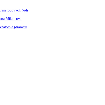
transrodových ľudí
ana Mikulcová
Anatomie (dramatu)