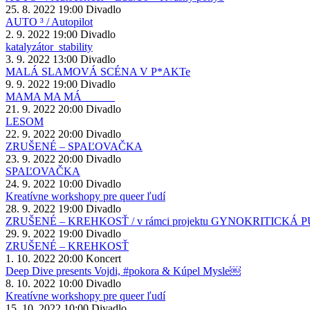
25. 8. 2022
19:00
Divadlo
AUTO ³ / Autopilot
2. 9. 2022
19:00
Divadlo
katalyzátor_stability
3. 9. 2022
13:00
Divadlo
MALÁ SLAMOVÁ SCÉNA V P*AKTe
9. 9. 2022
19:00
Divadlo
MAMA MA MÁ _ _ _ _
21. 9. 2022
20:00
Divadlo
LESOM
22. 9. 2022
20:00
Divadlo
ZRUŠENÉ – SPAĽOVAČKA
23. 9. 2022
20:00
Divadlo
SPAĽOVAČKA
24. 9. 2022
10:00
Divadlo
Kreatívne workshopy pre queer ľudí
28. 9. 2022
19:00
Divadlo
ZRUŠENÉ – KREHKOSŤ / v rámci projektu GYNOKRITICKÁ 
29. 9. 2022
19:00
Divadlo
ZRUŠENÉ – KREHKOSŤ
1. 10. 2022
20:00
Koncert
Deep Dive presents Vojdi, #pokora & Kúpel Mysle￼
8. 10. 2022
10:00
Divadlo
Kreatívne workshopy pre queer ľudí
15. 10. 2022
10:00
Divadlo