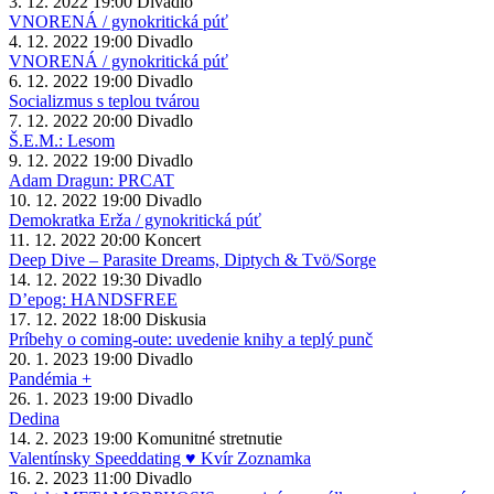
3. 12. 2022
19:00
Divadlo
VNORENÁ / gynokritická púť
4. 12. 2022
19:00
Divadlo
VNORENÁ / gynokritická púť
6. 12. 2022
19:00
Divadlo
Socializmus s teplou tvárou
7. 12. 2022
20:00
Divadlo
Š.E.M.: Lesom
9. 12. 2022
19:00
Divadlo
Adam Dragun: PRCAT
10. 12. 2022
19:00
Divadlo
Demokratka Erža / gynokritická púť
11. 12. 2022
20:00
Koncert
Deep Dive – Parasite Dreams, Diptych & Tvö/Sorge
14. 12. 2022
19:30
Divadlo
D’epog: HANDSFREE
17. 12. 2022
18:00
Diskusia
Príbehy o coming-oute: uvedenie knihy a teplý punč
20. 1. 2023
19:00
Divadlo
Pandémia +
26. 1. 2023
19:00
Divadlo
Dedina
14. 2. 2023
19:00
Komunitné stretnutie
Valentínsky Speeddating ♥ Kvír Zoznamka
16. 2. 2023
11:00
Divadlo