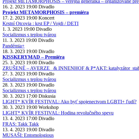
Projekt METAMORPHOSIS – verejná generálka – organizované pre
16. 2. 2023
19:00
Divadlo
Projekt METAMORPHOSIS – premiéra
17. 2. 2023
19:00
Koncert
Krstní Otcovia : krst EP / Vojdi / DETI
1. 3. 2023
19:00
Divadlo
Socializmus s teplou tvárou
11. 3. 2023
19:00
Divadlo
Pandémia+
18. 3. 2023
19:00
Divadlo
KISSKERYMAD – Premiéra
25. 3. 2023
19:00
Divadlo
ZRUŠENÉ – AVERZE_ & INNENHOF & P*AKT: katalyzátor_stabi
27. 3. 2023
19:00
Divadlo
Socializmus s teplou tvárou
28. 3. 2023
19:00
Divadlo
Socializmus s teplou tvárou
30. 3. 2023
17:00
Diskusia
LIGHT* KVÍR FESTIVAL: Ako byť spojenectvom LGBTI+ ľudí?
30. 3. 2023
19:00
Workshop
LIGHT* KVÍR FESTIVAL: Hodina revolučného spevu
13. 4. 2023
17:00
Divadlo
FRAS: Takk Takk
13. 4. 2023
19:00
Divadlo
MUSAŠI: Entomologious