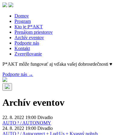
Skip
to
the
Domov
content
Program
Kto je P*AKT
Prenájom priestorov
Archív eventov
Podporte nás
Kontakt
Zverejňovanie
P*AKT môže fungovať aj vďaka vašej dobrosrdečnosti ♥
Podporte nás →
Archív eventov
22. 8. 2022
19:00
Divadlo
AUTO ³ / AUTONOMY
24. 8. 2022
19:00
Divadlo
AUTO ³ / Autocorrect + Lud:Us + Kvasný pohyb