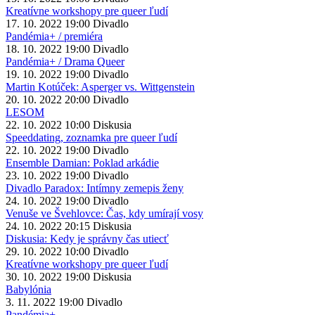
Kreatívne workshopy pre queer ľudí
17. 10. 2022
19:00
Divadlo
Pandémia+ / premiéra
18. 10. 2022
19:00
Divadlo
Pandémia+ / Drama Queer
19. 10. 2022
19:00
Divadlo
Martin Kotúček: Asperger vs. Wittgenstein
20. 10. 2022
20:00
Divadlo
LESOM
22. 10. 2022
10:00
Diskusia
Speeddating, zoznamka pre queer ľudí
22. 10. 2022
19:00
Divadlo
Ensemble Damian: Poklad arkádie
23. 10. 2022
19:00
Divadlo
Divadlo Paradox: Intímny zemepis ženy
24. 10. 2022
19:00
Divadlo
Venuše ve Švehlovce: Čas, kdy umírají vosy
24. 10. 2022
20:15
Diskusia
Diskusia: Kedy je správny čas utiecť
29. 10. 2022
10:00
Divadlo
Kreatívne workshopy pre queer ľudí
30. 10. 2022
19:00
Diskusia
Babylónia
3. 11. 2022
19:00
Divadlo
Pandémia+