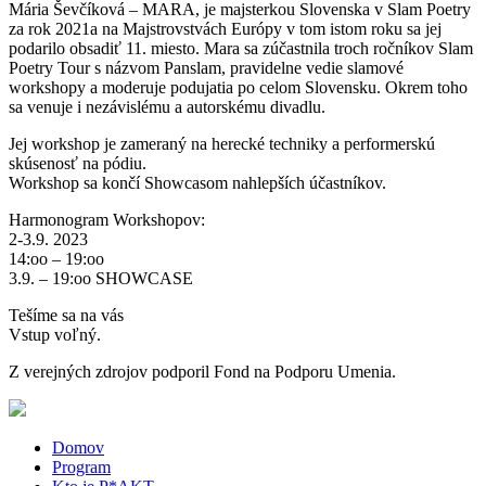
Mária Ševčíková – MARA, je majsterkou Slovenska v Slam Poetry
za rok 2021a na Majstrovstvách Európy v tom istom roku sa jej
podarilo obsadiť 11. miesto. Mara sa zúčastnila troch ročníkov Slam
Poetry Tour s názvom Panslam, pravidelne vedie slamové
workshopy a moderuje podujatia po celom Slovensku. Okrem toho
sa venuje i nezávislému a autorskému divadlu.
Jej workshop je zameraný na herecké techniky a performerskú
skúsenosť na pódiu.
Workshop sa končí Showcasom nahlepších účastníkov.
Harmonogram Workshopov:
2-3.9. 2023
14:oo – 19:oo
3.9. – 19:oo SHOWCASE
Tešíme sa na vás
Vstup voľný.
Z verejných zdrojov podporil Fond na Podporu Umenia.
Domov
Program