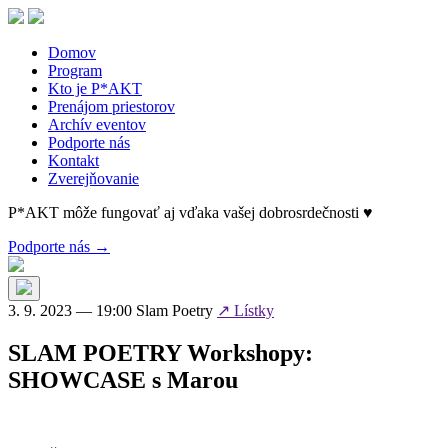
Skip
to
the
Domov
content
Program
Kto je P*AKT
Prenájom priestorov
Archív eventov
Podporte nás
Kontakt
Zverejňovanie
P*AKT môže fungovať aj vďaka vašej dobrosrdečnosti ♥
Podporte nás →
3. 9. 2023 — 19:00
Slam Poetry
↗ Lístky
SLAM POETRY Workshopy:
SHOWCASE s Marou