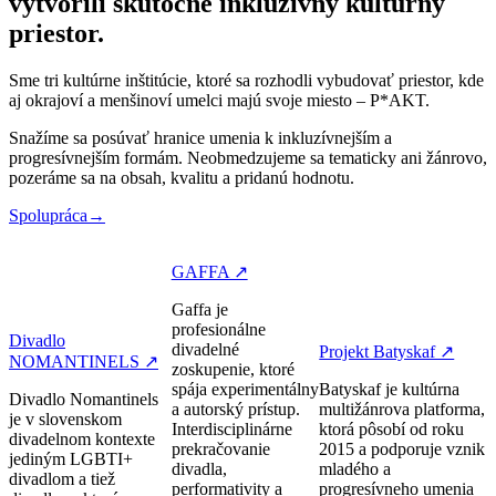
vytvorili skutočne inkluzívny kultúrny
priestor.
Sme tri kultúrne inštitúcie, ktoré sa rozhodli vybudovať priestor, kde
aj okrajoví a menšinoví umelci majú svoje miesto – P*AKT.
Snažíme sa posúvať hranice umenia k inkluzívnejším a
progresívnejším formám. Neobmedzujeme sa tematicky ani žánrovo,
pozeráme sa na obsah, kvalitu a pridanú hodnotu.
Spolupráca→
GAFFA ↗
Gaffa je
profesionálne
Divadlo
divadelné
Projekt Batyskaf ↗
NOMANTINELS ↗
zoskupenie, ktoré
spája experimentálny
Batyskaf je kultúrna
Divadlo Nomantinels
a autorský prístup.
multižánrova platforma,
je v slovenskom
Interdisciplinárne
ktorá pôsobí od roku
divadelnom kontexte
prekračovanie
2015 a podporuje vznik
jediným LGBTI+
divadla,
mladého a
divadlom a tiež
performativity a
progresívneho umenia