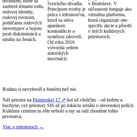
divadlom, ktoré sa
fyzického divadla.
v Bratislave. V
zaoberá témami rodu,
Princípom tvorby je
súčasnosti funguje ako
rodovej identity,
práca s telesnosťou,
virtuálna platforma,
rodovej rovnosti,
ktorá sa stáva
ktorá organizuje site-
potláčaniu rodových
aparátom
specific akcie a pôsobí
stereotypov a bojom
kontradikcie a
v iných kultúrnych
proti diskriminácii a
syntézou zároveň.
priestoroch.
násiliu na ženách.
Od roku 2016
vytvorila sedem
autorských
inscenácii.
Rodinu si nevyberáš a históriu tiež nie.
Náš priestor na
Pionierskej 17 ↗
bol už všeličím – od bufetu a
kuchyne, cez priestory SIS až po lokáciu seriálu o slovenskej polícii.
Kultúrne centrum tu ešte nebolo a my sa radi zhostíme tohto
prvenstva.
Viac o priestoroch →