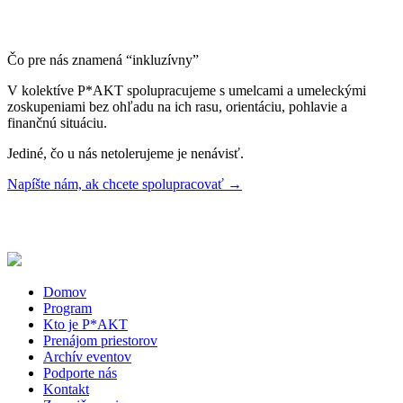
Čo pre nás znamená “inkluzívny”
V kolektíve P*AKT spolupracujeme s umelcami a umeleckými
zoskupeniami bez ohľadu na ich rasu, orientáciu, pohlavie a
finančnú situáciu.
Jediné, čo u nás netolerujeme je nenávisť.
Napíšte nám, ak chcete spolupracovať →
Domov
Program
Kto je P*AKT
Prenájom priestorov
Archív eventov
Podporte nás
Kontakt