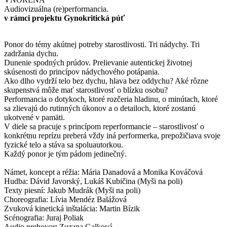
Audiovizuálna (re)performancia.
v rámci projektu Gynokritická púť
Ponor do témy akútnej potreby starostlivosti. Tri nádychy. Tri
zadržania dychu.
Dunenie spodných prúdov. Prelievanie autentickej životnej
skúsenosti do princípov nádychového potápania.
Ako dlho vydrží telo bez dychu, hlava bez oddychu? Aké rôzne
skupenstvá môže mať starostlivosť o blízku osobu?
Performancia o dotykoch, ktoré rozčeria hladinu, o minútach, ktoré
sa zlievajú do rutinných úkonov a o detailoch, ktoré zostanú
ukotvené v pamäti.
V diele sa pracuje s princípom reperformancie – starostlivosť o
konkrétnu reprízu preberá vždy iná performerka, prepožičiava svoje
fyzické telo a stáva sa spoluautorkou.
Každý ponor je tým pádom jedinečný.
Námet, koncept a réžia: Mária Danadová a Monika Kováčová
Hudba: Dávid Javorský, Lukáš Kubičina (Myši na poli)
Texty piesní: Jakub Mudrák (Myši na poli)
Choreografia: Lívia Mendéz Balážová
Zvuková kinetická inštalácia: Martin Bízik
Scénografia: Juraj Poliak
Audio prehovor: Zuzana Galková