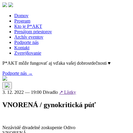
Skip
to
the
Domov
content
Program
Kto je P*AKT
Prenájom priestorov
Archív eventov
Podporte nás
Kontakt
Zverejňovanie
P*AKT môže fungovať aj vďaka vašej dobrosrdečnosti ♥
Podporte nás →
3. 12. 2022 — 19:00
Divadlo
↗ Lístky
VNORENÁ / gynokritická púť
Nezávislé divadelné zoskupenie Odivo
VNORENÁ