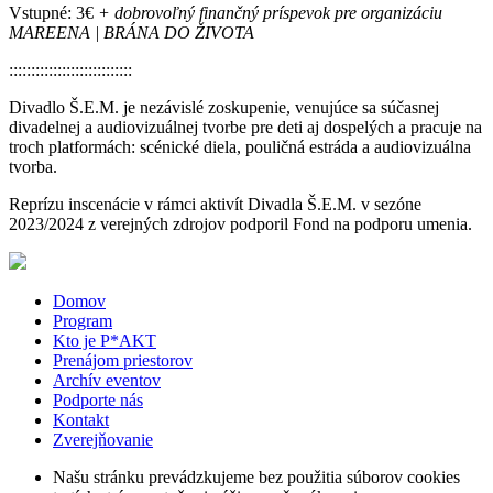
Vstupné: 3€
+ dobrovoľný finančný príspevok pre organizáciu
MAREENA | BRÁNA DO ŽIVOTA
::::::::::::::::::::::::::::
Divadlo Š.E.M. je nezávislé zoskupenie, venujúce sa súčasnej
divadelnej a audiovizuálnej tvorbe pre deti aj dospelých a pracuje na
troch platformách: scénické diela, pouličná estráda a audiovizuálna
tvorba.
Reprízu inscenácie v rámci aktivít Divadla Š.E.M. v sezóne
2023/2024 z verejných zdrojov podporil Fond na podporu umenia.
Domov
Program
Kto je P*AKT
Prenájom priestorov
Archív eventov
Podporte nás
Kontakt
Zverejňovanie
Našu stránku prevádzkujeme bez použitia súborov cookies