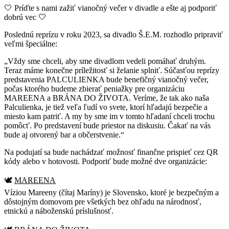
🤍 Príďte s nami zažiť vianočný večer v divadle a ešte aj podporiť
dobrú vec 🤍
Poslednú reprízu v roku 2023, sa divadlo Š.E.M. rozhodlo pripraviť
veľmi špeciálne:
„Vždy sme chceli, aby sme divadlom vedeli pomáhať druhým.
Teraz máme konečne príležitosť si želanie splniť. Súčasťou reprízy
predstavenia PALCULIENKA bude benefičný vianočný večer,
počas ktorého budeme zbierať peniažky pre organizáciu
MAREENA a BRÁNA DO ŽIVOTA. Veríme, že tak ako naša
Palculienka, je tiež veľa ľudí vo svete, ktorí hľadajú bezpečie a
miesto kam patriť. A my by sme im v tomto hľadaní chceli trochu
pomôcť. Po predstavení bude priestor na diskusiu. Čakať na vás
bude aj otvorený bar a občerstvenie.“
Na podujatí sa bude nachádzať možnosť finančne prispieť cez QR
kódy alebo v hotovosti. Podporiť bude možné dve organizácie:
🕊️
MAREENA
Víziou Mareeny (čítaj Maríny) je Slovensko, ktoré je bezpečným a
dôstojným domovom pre všetkých bez ohľadu na národnosť,
etnickú a náboženskú príslušnosť.