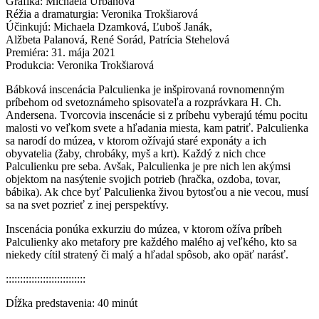
Grafika: Michaela Urbanová
Réžia a dramaturgia: Veronika Trokšiarová
Účinkujú: Michaela Dzamková, Ľuboš Janák,
Alžbeta Palanová, René Sorád, Patrícia Stehelová
Premiéra: 31. mája 2021
Produkcia: Veronika Trokšiarová
Bábková inscenácia Palculienka je inšpirovaná rovnomenným
príbehom od svetoznámeho spisovateľa a rozprávkara H. Ch.
Andersena. Tvorcovia inscenácie si z príbehu vyberajú tému pocitu
malosti vo veľkom svete a hľadania miesta, kam patriť. Palculienka
sa narodí do múzea, v ktorom ožívajú staré exponáty a ich
obyvatelia (žaby, chrobáky, myš a krt). Každý z nich chce
Palculienku pre seba. Avšak, Palculienka je pre nich len akýmsi
objektom na nasýtenie svojich potrieb (hračka, ozdoba, tovar,
bábika). Ak chce byť Palculienka živou bytosťou a nie vecou, musí
sa na svet pozrieť z inej perspektívy.
Inscenácia ponúka exkurziu do múzea, v ktorom ožíva príbeh
Palculienky ako metafory pre každého malého aj veľkého, kto sa
niekedy cítil stratený či malý a hľadal spôsob, ako opäť narásť.
::::::::::::::::::::::::::::
Dĺžka predstavenia: 40 minút