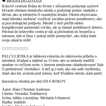
🕊️
BRÁNA DO ŽIVOTA
Krízové centrum Brána do života v súčasnosti poskytuje azylové
bývanie obetiam domáceho násilia a poskytuje pomoc matkám s
deťmi, ako aj tehotným či osamelým ženám. Okrem ubytovania
majú klientky možnosť využívať sociálno-právne poradenstvo, ako
aj psychologickú podporu. Mnohé z nich prežili nielen
komplikované partnerské vzťahy, ale aj vlastné problémové detstvo.
Príchod do krízového centra je tak aj príchodom do bezpečia a
miestom, kde si žena v pokoji môže premyslieť, ako ďalej bude
svoju situáciu riešiť.
::::::::::::::::::::::::::::
PALCULIENKA je bábková exkurzia do mikrosveta príbehu o
narodení, hľadaní a nájdení sa. O tom, ako sa niekedy maličkí
stratíme vo veľkom svete, v ktorom stretávame chladnokrvnosť žiab
či prelietavosť chrobákov. A tiež aj o tom, ako nás naše myšlienky,
slepé ako krt, uväznia pod zemou, keď hľadáme miesto, kam patriť.
Inscenácia vhodná pre deti OD 6 ROKOV
Autor: Hans Christian Andersen
Libreto: Veronika Trokšiarová
Scéna, bábky a kostýmy: Michaela Urbanová
Hudba: kolektív