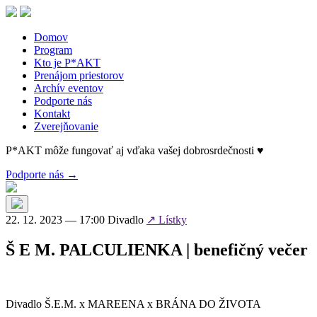
Skip
to
the
Domov
content
Program
Kto je P*AKT
Prenájom priestorov
Archív eventov
Podporte nás
Kontakt
Zverejňovanie
P*AKT môže fungovať aj vďaka vašej dobrosrdečnosti ♥
Podporte nás →
22. 12. 2023 — 17:00
Divadlo
↗ Lístky
Š E M. PALCULIENKA | benefičný večer
Divadlo Š.E.M. x MAREENA x BRÁNA DO ŽIVOTA