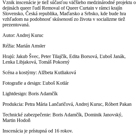
Vznik inscenácie je tiež súčasťou väčšieho medzinárodné projektu o
dejinách queer ľudí Removal of Queer Curtain v rámci krajín
Slovensko, Česká republika, Maďarsko a Srbsko, kde bude hra
vzhľadom na podobnosť skúseností zo života v socializme tiež
prezentovaná.
Autor: Andrej Kuruc
Réžia: Marián Amsler
Hrajú: Jakub Švec, Peter Tilajčík, Edita Borsová, Ľuboš Janák,
Lenka Libjaková, Tomáš Pokorný
Scéna a kostýmy: Alžbeta Kutliaková
Fotografie a design: Ľuboš Kotlár
Lightdesign: Boris Adamčík
Produkcia: Petra Mária Lančaričová, Andrej Kuruc, Róbert Pakan
Technické zabezpečenie: Boris Adamčík, Dominik Janovský,
Martin Hodoň
Inscenácia je prístupná od 16 rokov.