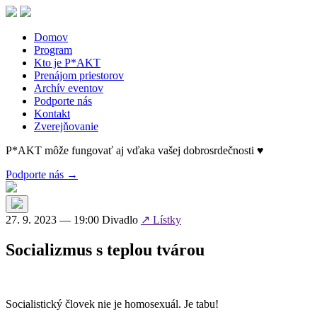
Skip
to
the
Domov
content
Program
Kto je P*AKT
Prenájom priestorov
Archív eventov
Podporte nás
Kontakt
Zverejňovanie
P*AKT môže fungovať aj vďaka vašej dobrosrdečnosti ♥
Podporte nás →
27. 9. 2023 — 19:00
Divadlo
↗ Lístky
Socializmus s teplou tvárou
Socialistický človek nie je homosexuál. Je tabu!