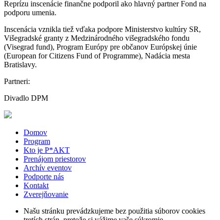
Reprízu inscenácie finančne podporil ako hlavný partner Fond na
podporu umenia.
Inscenácia vznikla tiež vďaka podpore Ministerstvo kultúry SR,
Višegradské granty z Medzinárodného višegradského fondu
(Visegrad fund), Program Európy pre občanov Európskej únie
(European for Citizens Fund of Programme), Nadácia mesta
Bratislavy.
Partneri:
Divadlo DPM
Domov
Program
Kto je P*AKT
Prenájom priestorov
Archív eventov
Podporte nás
Kontakt
Zverejňovanie
Našu stránku prevádzkujeme bez použitia súborov cookies
tretích strán, pretože si vážime vaše súkromie.