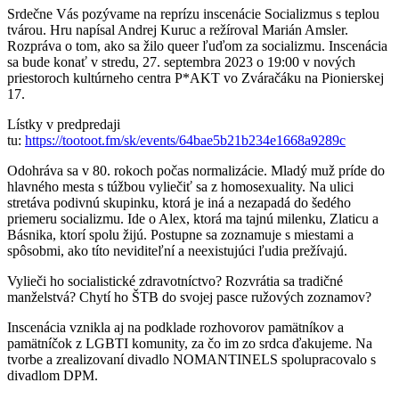
Srdečne Vás pozývame na reprízu inscenácie Socializmus s teplou
tvárou. Hru napísal Andrej Kuruc a režíroval Marián Amsler.
Rozpráva o tom, ako sa žilo queer ľuďom za socializmu. Inscenácia
sa bude konať v stredu, 27. septembra 2023 o 19:00 v nových
priestoroch kultúrneho centra P*AKT vo Zváračáku na Pionierskej
17.
Lístky v predpredaji
tu:
https://tootoot.fm/sk/events/64bae5b21b234e1668a9289c
Odohráva sa v 80. rokoch počas normalizácie. Mladý muž príde do
hlavného mesta s túžbou vyliečiť sa z homosexuality. Na ulici
stretáva podivnú skupinku, ktorá je iná a nezapadá do šedého
priemeru socializmu. Ide o Alex, ktorá ma tajnú milenku, Zlaticu a
Básnika, ktorí spolu žijú. Postupne sa zoznamuje s miestami a
spôsobmi, ako títo neviditeľní a neexistujúci ľudia prežívajú.
Vylieči ho socialistické zdravotníctvo? Rozvrátia sa tradičné
manželstvá? Chytí ho ŠTB do svojej pasce ružových zoznamov?
Inscenácia vznikla aj na podklade rozhovorov pamätníkov a
pamätníčok z LGBTI komunity, za čo im zo srdca ďakujeme. Na
tvorbe a zrealizovaní divadlo NOMANTINELS spolupracovalo s
divadlom DPM.